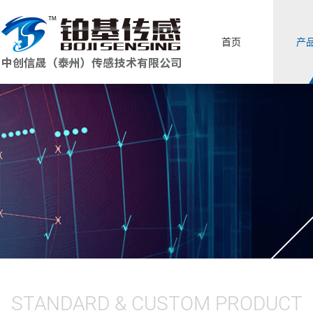
首页
产
STANDARD & CUSTOM PRODUCT