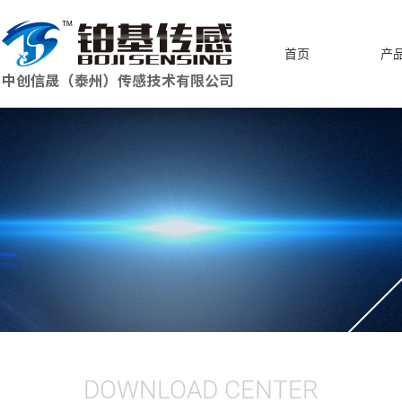
首页
产
DOWNLOAD CENTER