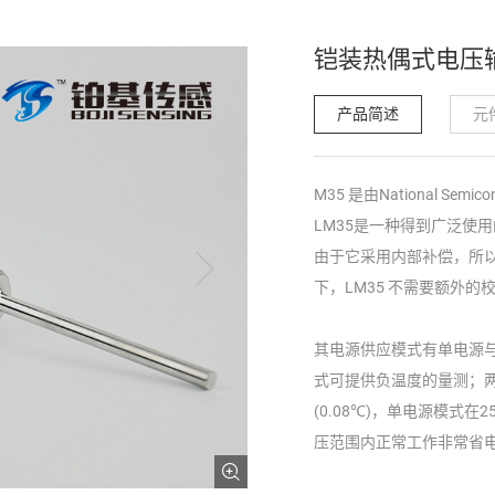
铠装热偶式电压
产品简述
元
M35 是由National S
LM35是一种得到广泛使
由于它采用内部补偿，所以

下，LM35 不需要额外的
其电源供应模式有单电源
式可提供负温度的量测；
(0.08℃)，单电源模式在
压范围内正常工作非常省