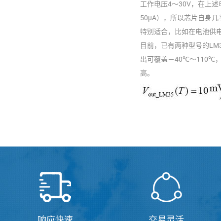
工作电压4～30V，在上
50μA），所以芯片自身
特别适合，比如在电池供
目前，已有两种型号的LM35
出可覆盖－40℃～110
高。
响应快速
交易灵活