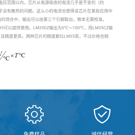
述电压范围以内，芯片从电源吸收的电流几乎是不变的（约
几乎没有散热的问题。这么小的电流也使得该芯片在某些应用中
电的场合中，输出可以由第三个引脚取出，根本无需校准。
可以提供使用。LM35DZ输出为0℃～100℃，而LM35CZ输
℃，且精度更高，两种芯片的精度都比LM35高，不过价格也稍
免费样品
诚信经营